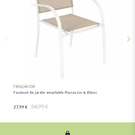
Fauteuil de jardin empilable Piazza Lin & Blanc
Faut
34,99 €
27,99 €
34,