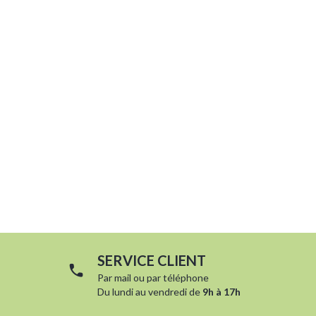
SERVICE CLIENT
Par
mail
ou par
téléphone
Du lundi au vendredi de
9h à 17h