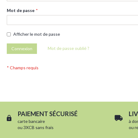
Mot de passe
Afficher le mot de passe
Mot de passe oublié ?
Connexion
PAIEMENT SÉCURISÉ
LI
carte bancaire
à
do
ou 3XCB sans frais
ou
r