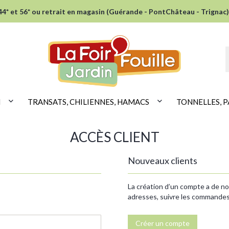
* et 56* ou retrait en magasin (Guérande - PontChâteau - Trignac)
N
TRANSATS, CHILIENNES, HAMACS
TONNELLES, P
ACCÈS CLIENT
Nouveaux clients
La création d’un compte a de n
adresses, suivre les commandes,
Créer un compte