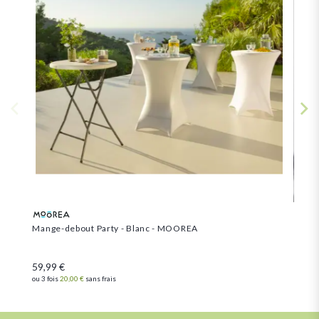
Tabl
Mange-debout Party - Blanc - MOOREA
59,99 €
49,
ou 3 fois
20,00 €
sans frais