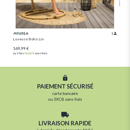
1
Loveuse Boho Lin
TON
169,99 €
99,
ou 3 fois
56,66 €
sans frais
ou 3 
PAIEMENT SÉCURISÉ
carte bancaire
ou 3XCB sans frais
LIVRAISON RAPIDE