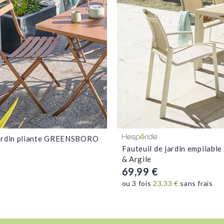
Voir la fiche
Voir la fiche
jardin pliante GREENSBORO
Fauteuil de jardin empilabl
& Argile
69,99 €
ou 3 fois
23,33 €
sans frais