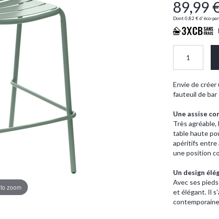
89,99 
Dont
0,82 €
d'éco-par
Envie de créer 
fauteuil de ba
Une assise co
Très agréable, 
table haute po
apéritifs entre
une position c
Un design élé
Avec ses pieds 
 to zoom
et élégant. Il 
contemporaine