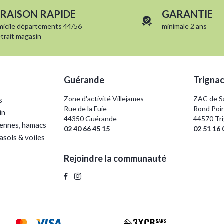
VRAISON RAPIDE
GARANTIE
micile départements 44/56
minimale 2 ans
etrait magasin
Guérande
Trigna
Zone d'activité Villejames
ZAC de Sa
s
Rue de la Fuie
Rond Poin
in
44350 Guérande
44570 Tr
iennes, hamacs
02 40 66 45 15
02 51 16 
asols & voiles
a
Rejoindre la communauté