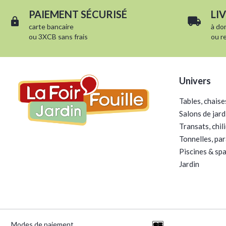
PAIEMENT SÉCURISÉ
LI
carte bancaire
à
do
ou 3XCB sans frais
ou
r
Univers
Tables, chaise
Salons de jard
Transats, chil
Tonnelles, par
Piscines & sp
Jardin
Modes de paiement