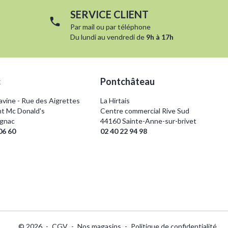
SERVICE CLIENT
Par
mail
ou par
téléphone
Du lundi au vendredi de
9h à 17h
c
Pontchâteau
vine - Rue des Aigrettes
La Hirtais
t Mc Donald's
Centre commercial Rive Sud
ignac
44160 Sainte-Anne-sur-brivet
06 60
02 40 22 94 98
© 2026
CGV
Nos magasins
Politique de confidentialité