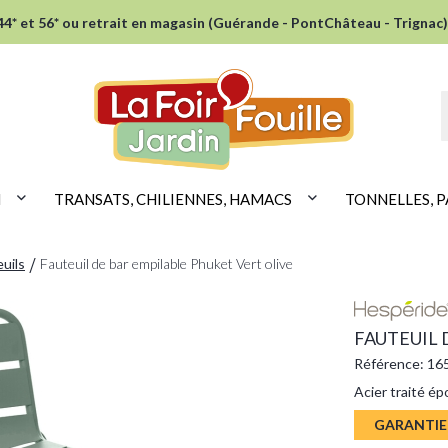
* et 56* ou retrait en magasin (Guérande - PontChâteau - Trignac)
N
TRANSATS, CHILIENNES, HAMACS
TONNELLES, P
uils
Fauteuil de bar empilable Phuket Vert olive
FAUTEUIL 
Référence: 1
Acier traité ép
GARANTIE