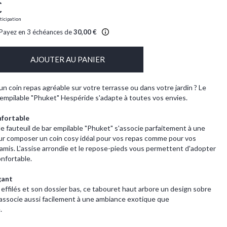
€
ticipation
Payez en 3 échéances de
30,00 €
AJOUTER AU PANIER
un coin repas agréable sur votre terrasse ou dans votre jardin ? Le
r empilable "Phuket" Hespéride s'adapte à toutes vos envies.
nfortable
le fauteuil de bar empilable "Phuket" s'associe parfaitement à une
ur composer un coin cosy idéal pour vos repas comme pour vos
 amis. L'assise arrondie et le repose-pieds vous permettent d'adopter
onfortable.
gant
effilés et son dossier bas, ce tabouret haut arbore un design sobre
s'associe aussi facilement à une ambiance exotique que
.