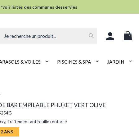
 *voir listes des communes desservies
Rechercher
ARASOLS & VOILES
PISCINES & SPA
JARDIN
DE BAR EMPILABLE PHUKET VERT OLIVE
65254G
oxy, Traitement antirouille renforcé
 2 ANS