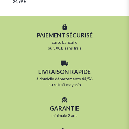
24,99 €
ou 3 
PAIEMENT SÉCURISÉ
carte bancaire
ou 3XCB sans frais
LIVRAISON RAPIDE
à
domicile départements 44/56
ou
retrait magasin
GARANTIE
minimale 2 ans