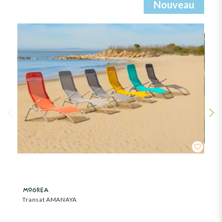
Nouveau
Transat AMANAYA
TON
99,